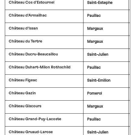
Château Cos d'Estournel
Saint-Estephe
£
Château d'Armailhac
Pauillac
£
Château d'Issan
Margaux
£
Château du Tertre
Margaux
Château Ducru-Beaucaillou
Saint-Julien
£
Château Duhart-Milon Rothschild
Pauillac
Château Figeac
Saint-Emilion
£
Château Gazin
Pomerol
£
Château Giscours
Margaux
£
Château Grand-Puy-Lacoste
Pauillac
£
Château Gruaud-Larose
Saint-Julien
£