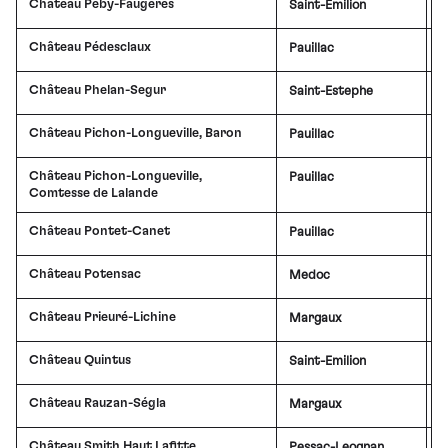
Château Péby-Faugères
Saint-Emilion
£
Château Pédesclaux
Pauillac
£
Château Phelan-Segur
Saint-Estephe
£
Château Pichon-Longueville, Baron
Pauillac
£
Château Pichon-Longueville,
Pauillac
£
Comtesse de Lalande
Château Pontet-Canet
Pauillac
£
Château Potensac
Medoc
Château Prieuré-Lichine
Margaux
£
Château Quintus
Saint-Emilion
£
Château Rauzan-Ségla
Margaux
£
Château Smith Haut Lafitte
Pessac-Leognan
£