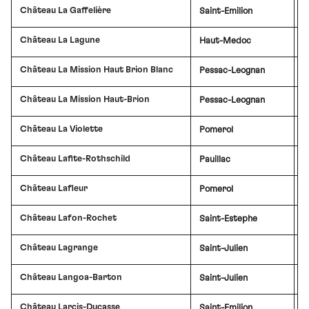
Château La Gaffelière
Saint-Emilion
£
Château La Lagune
Haut-Medoc
£
Château La Mission Haut Brion Blanc
Pessac-Leognan
Château La Mission Haut-Brion
Pessac-Leognan
£
Château La Violette
Pomerol
Château Lafite-Rothschild
Pauillac
£
Château Lafleur
Pomerol
Château Lafon-Rochet
Saint-Estephe
£
Château Lagrange
Saint-Julien
Château Langoa-Barton
Saint-Julien
£
Château Larcis-Ducasse
Saint-Emilion