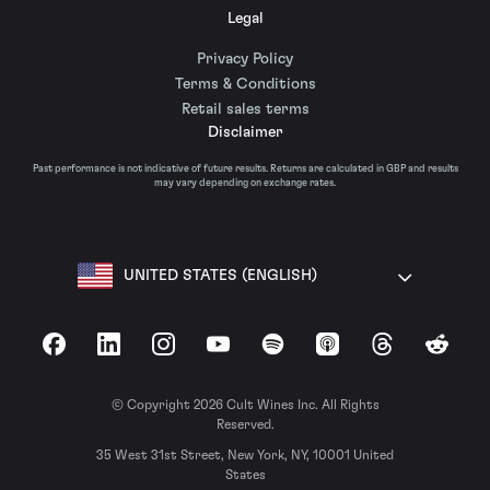
Legal
Privacy Policy
Terms & Conditions
Retail sales terms
Disclaimer
Past performance is not indicative of future results. Returns are calculated in GBP and results
may vary depending on exchange rates.
UNITED STATES (ENGLISH)
Facebook
LinkedIn
Instagram
YouTube
Spotify
Apple Podcasts
Threads
Reddit
© Copyright 2026 Cult Wines Inc. All Rights
Reserved.
35 West 31st Street, New York, NY, 10001 United
States