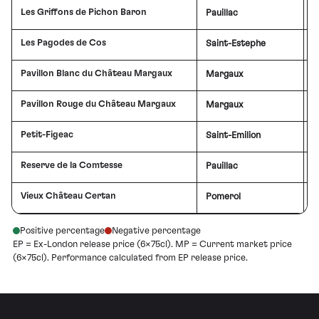
Les Griffons de Pichon Baron
Pauillac
Les Pagodes de Cos
Saint-Estephe
£
Pavillon Blanc du Château Margaux
Margaux
Pavillon Rouge du Château Margaux
Margaux
£
Petit-Figeac
Saint-Emilion
Reserve de la Comtesse
Pauillac
Vieux Château Certan
Pomerol
£
Positive percentage
Negative percentage
EP = Ex-London release price (6×75cl). MP = Current market price
(6×75cl). Performance calculated from EP release price.