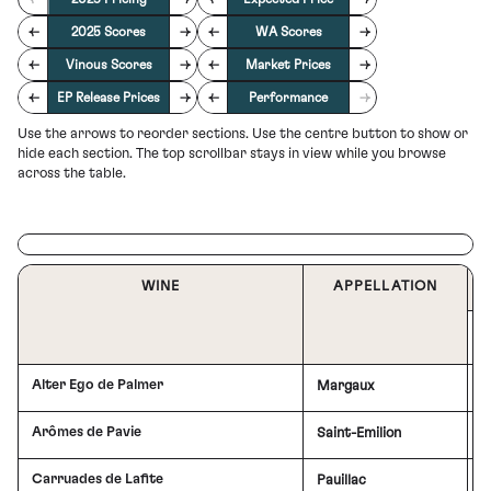
←
2025 Scores
→
←
WA Scores
→
←
Vinous Scores
→
←
Market Prices
→
←
EP Release Prices
→
←
Performance
→
Use the arrows to reorder sections. Use the centre button to show or
hide each section. The top scrollbar stays in view while you browse
across the table.
WINE
APPELLATION
2
Alter Ego de Palmer
Margaux
£
Arômes de Pavie
Saint-Emilion
£
Carruades de Lafite
Pauillac
£